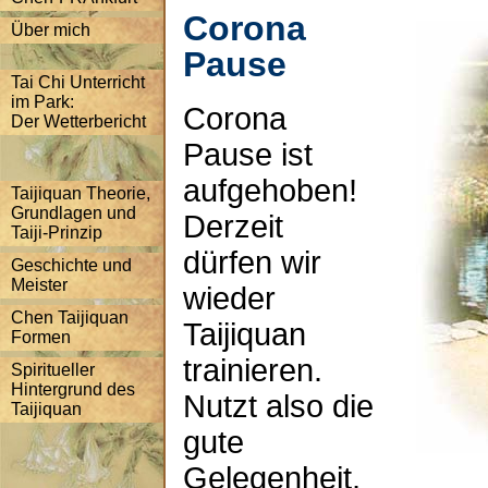
Corona
Über mich
Pause
Tai Chi Unterricht
im Park:
Corona
Der Wetterbericht
Pause ist
aufgehoben!
Taijiquan Theorie,
Grundlagen und
Derzeit
Taiji-Prinzip
dürfen wir
Geschichte und
Meister
wieder
Chen Taijiquan
Taijiquan
Formen
trainieren.
Spiritueller
Hintergrund des
Nutzt also die
Taijiquan
gute
Gelegenheit,