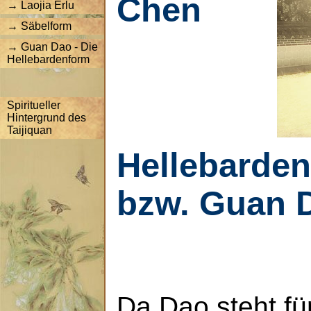
Chen
→ Laojia Erlu
→ Säbelform
→ Guan Dao - Die
Hellebardenform
Spiritueller
Hintergrund des
Taijiquan
Hellebarde
bzw. Guan 
Da Dao steht fü