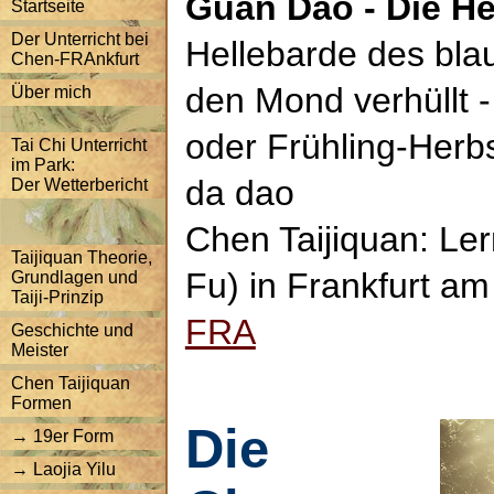
Guan Dao - Die He
Startseite
Der Unterricht bei
Hellebarde des bla
Chen-FRAnkfurt
den Mond verhüllt -
Über mich
oder Frühling-Herbs
Tai Chi Unterricht
im Park:
da dao
Der Wetterbericht
Chen Taijiquan: Le
Taijiquan Theorie,
Fu) in Frankfurt a
Grundlagen und
Taiji-Prinzip
FRA
Geschichte und
Meister
Chen Taijiquan
Formen
Die
→ 19er Form
→ Laojia Yilu