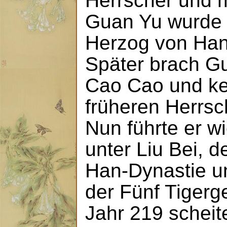
Herrscher und m
Guan Yu wurde
Herzog von Han
Später brach G
Cao Cao und ke
früheren Herrsc
Nun führte er w
unter Liu Bei, 
Han-Dynastie un
der Fünf Tigerg
Jahr 219 scheit