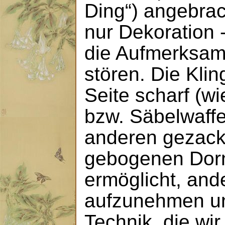
Ding“) angebrach
nur Dekoration -
die Aufmerksam
stören. Die Klin
Seite scharf (wi
bzw. Säbelwaffe
anderen gezack
gebogenen Dorn
ermöglicht, and
aufzunehmen un
Technik, die wir