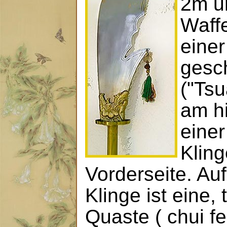
2m u
Waffe
einer
gesch
("Tsu
am h
eine
Kling
Vorderseite. Au
Klinge ist eine, t
Quaste ( chui f