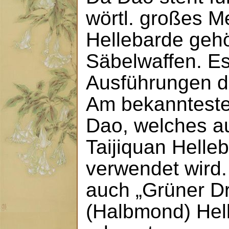
wörtl. großes M
Hellebarde gehö
Säbelwaffen. Es
Ausführungen d
Am bekannteste
Dao, welches a
Taijiquan Helle
verwendet wird
auch „Grüner D
(Halbmond) Hel