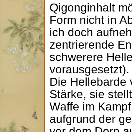
Qigonginhalt mö
Form nicht in A
ich doch aufne
zentrierende En
schwerere Hell
vorausgesetzt).
Die Hellebarde v
Stärke, sie stell
Waffe im Kampf 
aufgrund der g
vor dem Dorn au