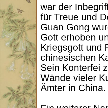
war der Inbegrif
für Treue und D
Guan Gong wurd
Gott erhoben un
Kriegsgott und 
chinesischen Ka
Sein Konterfei z
Wände vieler K
Ämter in China.