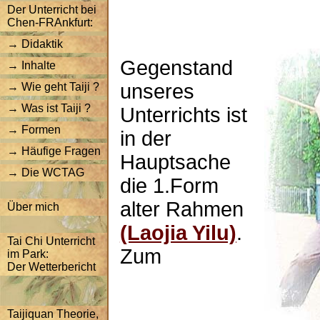
Der Unterricht bei
Chen-FRAnkfurt:
→ Didaktik
Gegenstand
→ Inhalte
unseres
→ Wie geht Taiji ?
→ Was ist Taiji ?
Unterrichts ist
→ Formen
in der
→ Häufige Fragen
Hauptsache
→ Die WCTAG
die 1.Form
alter Rahmen
Über mich
(Laojia Yilu)
.
Tai Chi Unterricht
Zum
im Park:
Der Wetterbericht
Taijiquan Theorie,