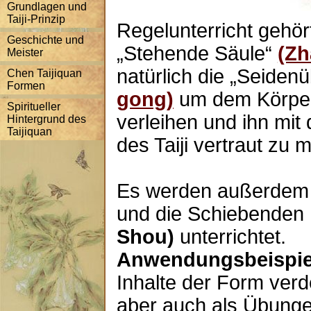
Grundlagen und
Taiji-Prinzip
Regelunterricht gehör
Geschichte und
„Stehende Säule“
(Zh
Meister
natürlich die „Seide
Chen Taijiquan
Formen
gong)
um dem Körper
Spiritueller
verleihen und ihn mi
Hintergrund des
Taijiquan
des Taiji vertraut zu 
Es werden außerdem
und die Schiebende
Shou)
unterrichtet.
Anwendungsbeispie
Inhalte der Form verd
aber auch als Übunge